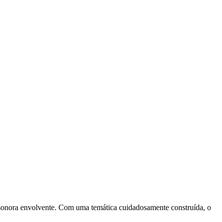
e sonora envolvente. Com uma temática cuidadosamente construída, o