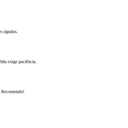
s rápidos.
édia exige paciência.
s. Recomendo!