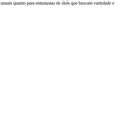
 casuais quanto para entusiastas de slots que buscam variedade e