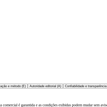
zação e método (E)
Autoridade editorial (A)
Confiabilidade e transparência
ta comercial é garantida e as condições exibidas podem mudar sem avis