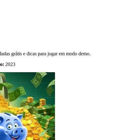
adas grátis e dicas para jogar em modo demo.
o:
2023