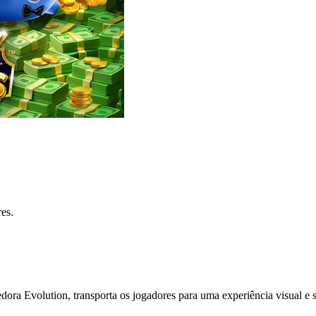
es.
dora Evolution, transporta os jogadores para uma experiência visual 
.