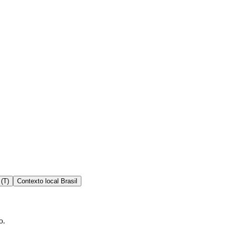
 (T)
Contexto local Brasil
o.