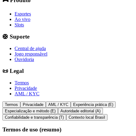
🎮
Produto
Esportes
Ao vivo
Slots
🛟
Suporte
Central de ajuda
Jogo responsável
Ouvidoria
📜
Legal
Termos
Privacidade
AML / KYC
Termos
Privacidade
AML / KYC
Experiência prática (E)
Especialização e método (E)
Autoridade editorial (A)
Confiabilidade e transparência (T)
Contexto local Brasil
Termos de uso (resumo)