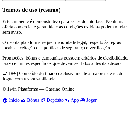
Termos de uso (resumo)
Este ambiente é demonstrativo para testes de interface. Nenhuma
oferta comercial é garantida e as condições exibidas podem mudar
sem aviso.
O uso da plataforma requer maioridade legal, respeito às regras
locais e aceitação das políticas de segurança e verificação.
Promoções, bônus e campanhas possuem critérios de elegibilidade,
prazo e limites específicos que devem ser lidos antes da adesão.
🔞 18+ | Conteúdo destinado exclusivamente a maiores de idade.
Jogue com responsabilidade.
© 1win Plataforma — Cassino Online
🏠
Início
🎁
Bônus
💳
Depósito
📲
App
🎮
Jogar