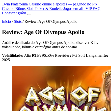
1win Plataforma
Cassino online e apostas — pagando no Pix.
Cassino
Bônus
Slots
Poker & Roulette
Jogos em alta
VIP
FAQ
Cadastrar grátis
Início
/
Slots
/
Review: Age Of Olympus Apollo
Review: Age Of Olympus Apollo
Análise detalhada do Age Of Olympus Apollo: discover RTP,
volatilidade, bônus e estratégias antes de apostar.
Volatilidade:
Alta
RTP:
96.50%
Provider:
PG Soft
Lançamento:
2025