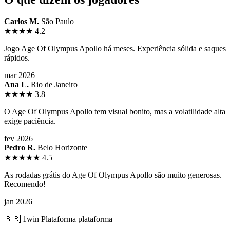
Carlos M.
São Paulo
★★★★
4.2
Jogo Age Of Olympus Apollo há meses. Experiência sólida e saques
rápidos.
mar 2026
Ana L.
Rio de Janeiro
★★★★
3.8
O Age Of Olympus Apollo tem visual bonito, mas a volatilidade alta
exige paciência.
fev 2026
Pedro R.
Belo Horizonte
★★★★★
4.5
As rodadas grátis do Age Of Olympus Apollo são muito generosas.
Recomendo!
jan 2026
🇧🇷 1win Plataforma plataforma