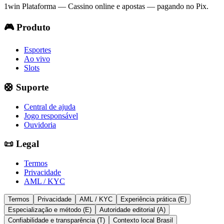
1win Plataforma — Cassino online e apostas — pagando no Pix.
🎮
Produto
Esportes
Ao vivo
Slots
🛟
Suporte
Central de ajuda
Jogo responsável
Ouvidoria
📜
Legal
Termos
Privacidade
AML / KYC
Termos
Privacidade
AML / KYC
Experiência prática (E)
Especialização e método (E)
Autoridade editorial (A)
Confiabilidade e transparência (T)
Contexto local Brasil