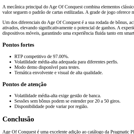
A mecânica principal do Age Of Conquest combina elementos clássico
valor seguem o padrão de cartas estilizadas. A grade de jogo oferece 
Um dos diferenciais do Age Of Conquest é a sua rodada de bônus, aci
ativados, elevando significativamente o potencial de ganhos. A experi
dispositivos móveis, garantindo uma experiência fluida tanto em smar
Pontos fortes
RTP competitivo de 97.00%.
Volatilidade média-alta adequada para diferentes perfis.
Modo demo disponível para testes.
Temática envolvente e visual de alta qualidade.
Pontos de atenção
Volatilidade média-alta exige gestão de banca.
Sessões sem bônus podem se estender por 20 a 50 giros.
Disponibilidade pode variar por região.
Conclusão
Age Of Conquest é uma excelente adição ao catálogo da Pragmatic Pl