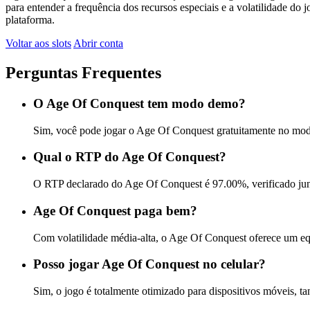
para entender a frequência dos recursos especiais e a volatilidade do
plataforma.
Voltar aos slots
Abrir conta
Perguntas Frequentes
O Age Of Conquest tem modo demo?
Sim, você pode jogar o Age Of Conquest gratuitamente no modo
Qual o RTP do Age Of Conquest?
O RTP declarado do Age Of Conquest é 97.00%, verificado jun
Age Of Conquest paga bem?
Com volatilidade média-alta, o Age Of Conquest oferece um equi
Posso jogar Age Of Conquest no celular?
Sim, o jogo é totalmente otimizado para dispositivos móveis, t