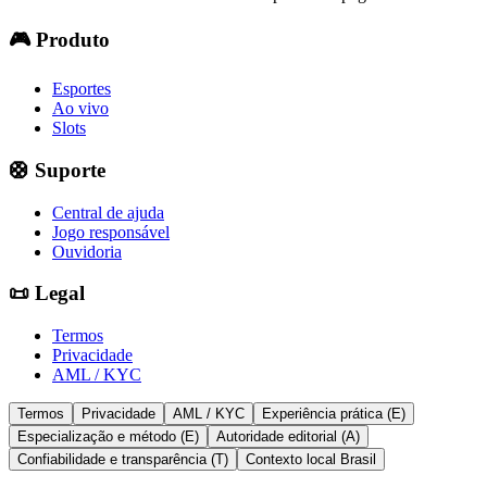
🎮
Produto
Esportes
Ao vivo
Slots
🛟
Suporte
Central de ajuda
Jogo responsável
Ouvidoria
📜
Legal
Termos
Privacidade
AML / KYC
Termos
Privacidade
AML / KYC
Experiência prática (E)
Especialização e método (E)
Autoridade editorial (A)
Confiabilidade e transparência (T)
Contexto local Brasil