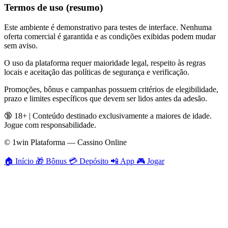
Termos de uso (resumo)
Este ambiente é demonstrativo para testes de interface. Nenhuma
oferta comercial é garantida e as condições exibidas podem mudar
sem aviso.
O uso da plataforma requer maioridade legal, respeito às regras
locais e aceitação das políticas de segurança e verificação.
Promoções, bônus e campanhas possuem critérios de elegibilidade,
prazo e limites específicos que devem ser lidos antes da adesão.
🔞 18+ | Conteúdo destinado exclusivamente a maiores de idade.
Jogue com responsabilidade.
© 1win Plataforma — Cassino Online
🏠
Início
🎁
Bônus
💳
Depósito
📲
App
🎮
Jogar