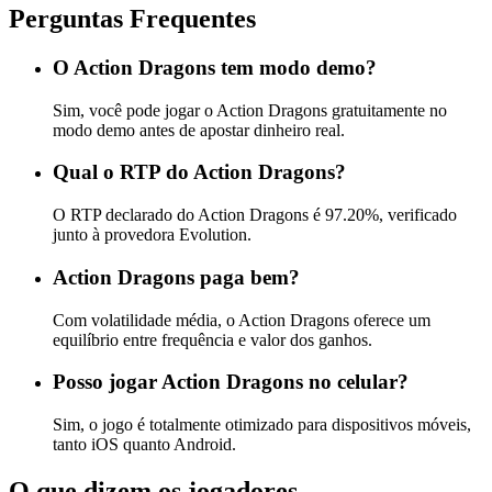
Perguntas Frequentes
O Action Dragons tem modo demo?
Sim, você pode jogar o Action Dragons gratuitamente no
modo demo antes de apostar dinheiro real.
Qual o RTP do Action Dragons?
O RTP declarado do Action Dragons é 97.20%, verificado
junto à provedora Evolution.
Action Dragons paga bem?
Com volatilidade média, o Action Dragons oferece um
equilíbrio entre frequência e valor dos ganhos.
Posso jogar Action Dragons no celular?
Sim, o jogo é totalmente otimizado para dispositivos móveis,
tanto iOS quanto Android.
O que dizem os jogadores