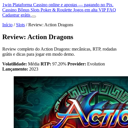
1win Plataforma
Cassino online e apostas — pagando no Pix.
Cassino
Bônus
Slots
Poker & Roulette
Jogos em alta
VIP
FAQ
Cadastrar grátis
Início
/
Slots
/
Review: Action Dragons
Review: Action Dragons
Review completo do Action Dragons: mecânicas, RTP, rodadas
grátis e dicas para jogar em modo demo.
Volatilidade:
Média
RTP:
97.20%
Provider:
Evolution
Lançamento:
2023