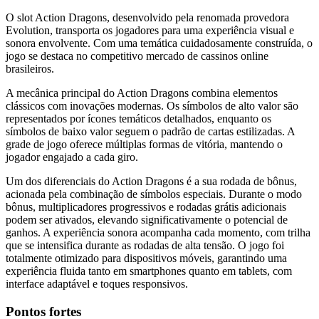
O slot Action Dragons, desenvolvido pela renomada provedora
Evolution, transporta os jogadores para uma experiência visual e
sonora envolvente. Com uma temática cuidadosamente construída, o
jogo se destaca no competitivo mercado de cassinos online
brasileiros.
A mecânica principal do Action Dragons combina elementos
clássicos com inovações modernas. Os símbolos de alto valor são
representados por ícones temáticos detalhados, enquanto os
símbolos de baixo valor seguem o padrão de cartas estilizadas. A
grade de jogo oferece múltiplas formas de vitória, mantendo o
jogador engajado a cada giro.
Um dos diferenciais do Action Dragons é a sua rodada de bônus,
acionada pela combinação de símbolos especiais. Durante o modo
bônus, multiplicadores progressivos e rodadas grátis adicionais
podem ser ativados, elevando significativamente o potencial de
ganhos. A experiência sonora acompanha cada momento, com trilha
que se intensifica durante as rodadas de alta tensão. O jogo foi
totalmente otimizado para dispositivos móveis, garantindo uma
experiência fluida tanto em smartphones quanto em tablets, com
interface adaptável e toques responsivos.
Pontos fortes