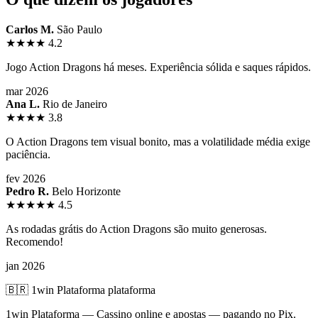
Carlos M.
São Paulo
★★★★
4.2
Jogo Action Dragons há meses. Experiência sólida e saques rápidos.
mar 2026
Ana L.
Rio de Janeiro
★★★★
3.8
O Action Dragons tem visual bonito, mas a volatilidade média exige
paciência.
fev 2026
Pedro R.
Belo Horizonte
★★★★★
4.5
As rodadas grátis do Action Dragons são muito generosas.
Recomendo!
jan 2026
🇧🇷 1win Plataforma plataforma
1win Plataforma — Cassino online e apostas — pagando no Pix.