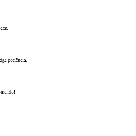
idos.
ige paciência.
comendo!