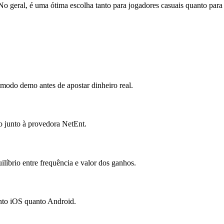
. No geral, é uma ótima escolha tanto para jogadores casuais quanto para
odo demo antes de apostar dinheiro real.
 junto à provedora NetEnt.
íbrio entre frequência e valor dos ganhos.
anto iOS quanto Android.