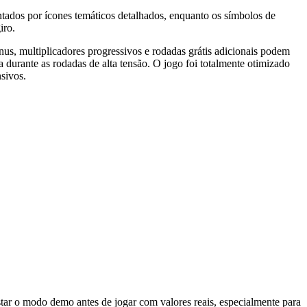
ados por ícones temáticos detalhados, enquanto os símbolos de
iro.
s, multiplicadores progressivos e rodadas grátis adicionais podem
 durante as rodadas de alta tensão. O jogo foi totalmente otimizado
sivos.
r o modo demo antes de jogar com valores reais, especialmente para