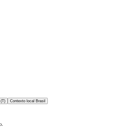
 (T)
Contexto local Brasil
o.