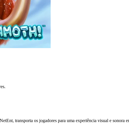
es.
tEnt, transporta os jogadores para uma experiência visual e sonora e