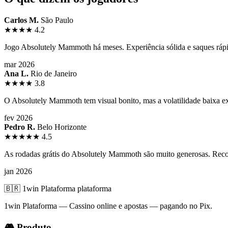
Carlos M.
São Paulo
★★★★
4.2
Jogo Absolutely Mammoth há meses. Experiência sólida e saques ráp
mar 2026
Ana L.
Rio de Janeiro
★★★★
3.8
O Absolutely Mammoth tem visual bonito, mas a volatilidade baixa ex
fev 2026
Pedro R.
Belo Horizonte
★★★★★
4.5
As rodadas grátis do Absolutely Mammoth são muito generosas. Re
jan 2026
🇧🇷 1win Plataforma plataforma
1win Plataforma — Cassino online e apostas — pagando no Pix.
🎮
Produto