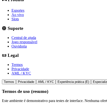
Esportes
Ao vivo
Slots
🛟
Suporte
Central de ajuda
Jogo responsável
Ouvidoria
📜
Legal
Termos
Privacidade
AML / KYC
Termos
Privacidade
AML / KYC
Experiência prática (E)
Especiali
Termos de uso (resumo)
Este ambiente é demonstrativo para testes de interface. Nenhuma ofer