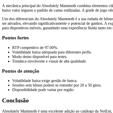
A mecânica principal do Absolutely Mammoth combina elementos cláss
baixo valor seguem o padrão de cartas estilizadas. A grade de jogo of
Um dos diferenciais do Absolutely Mammoth é a sua rodada de bônus,
ser ativados, elevando significativamente o potencial de ganhos. A ex
para dispositivos móveis, garantindo uma experiência fluida tanto em
Pontos fortes
RTP competitivo de 97.00%.
Volatilidade baixa adequada para diferentes perfis.
Modo demo disponível para testes.
Temática envolvente e visual de alta qualidade.
Pontos de atenção
Volatilidade baixa exige gestão de banca.
Sessões sem bônus podem se estender por 20 a 50 giros.
Disponibilidade pode variar por região.
Conclusão
Absolutely Mammoth é uma excelente adição ao catálogo da NetEnt, 