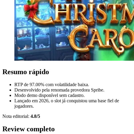
Resumo rápido
RTP de 97.00% com volatilidade baixa.
Desenvolvido pela renomada provedora Spribe.
Modo demo disponível sem cadastro.
Lançado em 2026, o slot já conquistou uma base fiel de
jogadores.
Nota editorial:
4.8/5
Review completo