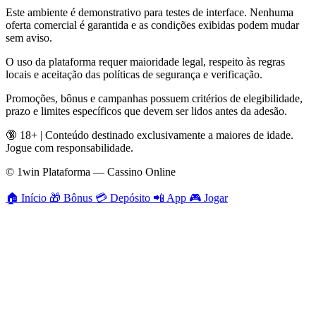
Este ambiente é demonstrativo para testes de interface. Nenhuma
oferta comercial é garantida e as condições exibidas podem mudar
sem aviso.
O uso da plataforma requer maioridade legal, respeito às regras
locais e aceitação das políticas de segurança e verificação.
Promoções, bônus e campanhas possuem critérios de elegibilidade,
prazo e limites específicos que devem ser lidos antes da adesão.
🔞 18+ | Conteúdo destinado exclusivamente a maiores de idade.
Jogue com responsabilidade.
© 1win Plataforma — Cassino Online
🏠
Início
🎁
Bônus
💳
Depósito
📲
App
🎮
Jogar