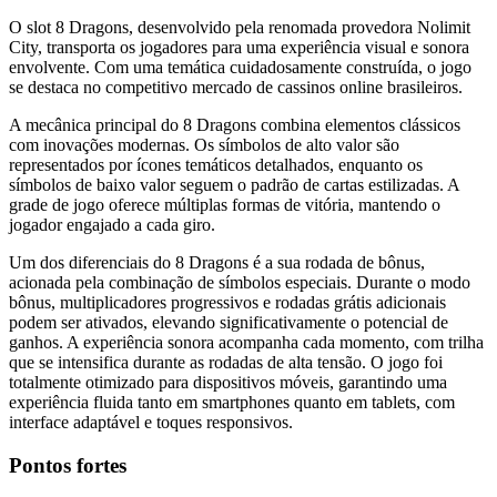
O slot 8 Dragons, desenvolvido pela renomada provedora Nolimit
City, transporta os jogadores para uma experiência visual e sonora
envolvente. Com uma temática cuidadosamente construída, o jogo
se destaca no competitivo mercado de cassinos online brasileiros.
A mecânica principal do 8 Dragons combina elementos clássicos
com inovações modernas. Os símbolos de alto valor são
representados por ícones temáticos detalhados, enquanto os
símbolos de baixo valor seguem o padrão de cartas estilizadas. A
grade de jogo oferece múltiplas formas de vitória, mantendo o
jogador engajado a cada giro.
Um dos diferenciais do 8 Dragons é a sua rodada de bônus,
acionada pela combinação de símbolos especiais. Durante o modo
bônus, multiplicadores progressivos e rodadas grátis adicionais
podem ser ativados, elevando significativamente o potencial de
ganhos. A experiência sonora acompanha cada momento, com trilha
que se intensifica durante as rodadas de alta tensão. O jogo foi
totalmente otimizado para dispositivos móveis, garantindo uma
experiência fluida tanto em smartphones quanto em tablets, com
interface adaptável e toques responsivos.
Pontos fortes