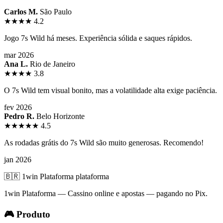
Carlos M.
São Paulo
★★★★
4.2
Jogo 7s Wild há meses. Experiência sólida e saques rápidos.
mar 2026
Ana L.
Rio de Janeiro
★★★★
3.8
O 7s Wild tem visual bonito, mas a volatilidade alta exige paciência.
fev 2026
Pedro R.
Belo Horizonte
★★★★★
4.5
As rodadas grátis do 7s Wild são muito generosas. Recomendo!
jan 2026
🇧🇷 1win Plataforma plataforma
1win Plataforma — Cassino online e apostas — pagando no Pix.
🎮
Produto