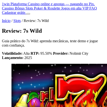
1win Plataforma
Cassino online e apostas — pagando no Pix.
Cassino
Bônus
Slots
Poker & Roulette
Jogos em alta
VIP
FAQ
Cadastrar grátis
Início
/
Slots
/
Review: 7s Wild
Review: 7s Wild
Guia prático do 7s Wild: aprenda mecânicas, teste demo e jogue
com confiança.
Volatilidade:
Alta
RTP:
95.50%
Provider:
Nolimit City
Lançamento:
2025