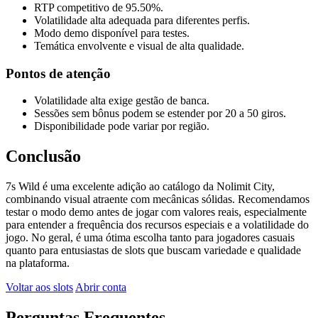
RTP competitivo de 95.50%.
Volatilidade alta adequada para diferentes perfis.
Modo demo disponível para testes.
Temática envolvente e visual de alta qualidade.
Pontos de atenção
Volatilidade alta exige gestão de banca.
Sessões sem bônus podem se estender por 20 a 50 giros.
Disponibilidade pode variar por região.
Conclusão
7s Wild é uma excelente adição ao catálogo da Nolimit City,
combinando visual atraente com mecânicas sólidas. Recomendamos
testar o modo demo antes de jogar com valores reais, especialmente
para entender a frequência dos recursos especiais e a volatilidade do
jogo. No geral, é uma ótima escolha tanto para jogadores casuais
quanto para entusiastas de slots que buscam variedade e qualidade
na plataforma.
Voltar aos slots
Abrir conta
Perguntas Frequentes