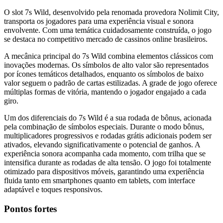
O slot 7s Wild, desenvolvido pela renomada provedora Nolimit City,
transporta os jogadores para uma experiência visual e sonora
envolvente. Com uma temática cuidadosamente construída, o jogo
se destaca no competitivo mercado de cassinos online brasileiros.
A mecânica principal do 7s Wild combina elementos clássicos com
inovações modernas. Os símbolos de alto valor são representados
por ícones temáticos detalhados, enquanto os símbolos de baixo
valor seguem o padrão de cartas estilizadas. A grade de jogo oferece
múltiplas formas de vitória, mantendo o jogador engajado a cada
giro.
Um dos diferenciais do 7s Wild é a sua rodada de bônus, acionada
pela combinação de símbolos especiais. Durante o modo bônus,
multiplicadores progressivos e rodadas grátis adicionais podem ser
ativados, elevando significativamente o potencial de ganhos. A
experiência sonora acompanha cada momento, com trilha que se
intensifica durante as rodadas de alta tensão. O jogo foi totalmente
otimizado para dispositivos móveis, garantindo uma experiência
fluida tanto em smartphones quanto em tablets, com interface
adaptável e toques responsivos.
Pontos fortes