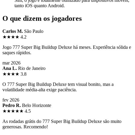
Sim, o jogo é totalmente otimizado para dispositivos móveis,
tanto iOS quanto Android.
O que dizem os jogadores
Carlos M.
São Paulo
★★★★
4.2
Jogo 777 Super Big Buildup Deluxe há meses. Experiência sólida e
saques rápidos.
mar 2026
Ana L.
Rio de Janeiro
★★★★
3.8
O 777 Super Big Buildup Deluxe tem visual bonito, mas a
volatilidade média-alta exige paciência.
fev 2026
Pedro R.
Belo Horizonte
★★★★★
4.5
As rodadas grátis do 777 Super Big Buildup Deluxe são muito
generosas. Recomendo!