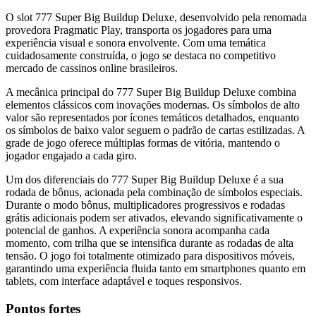
O slot 777 Super Big Buildup Deluxe, desenvolvido pela renomada
provedora Pragmatic Play, transporta os jogadores para uma
experiência visual e sonora envolvente. Com uma temática
cuidadosamente construída, o jogo se destaca no competitivo
mercado de cassinos online brasileiros.
A mecânica principal do 777 Super Big Buildup Deluxe combina
elementos clássicos com inovações modernas. Os símbolos de alto
valor são representados por ícones temáticos detalhados, enquanto
os símbolos de baixo valor seguem o padrão de cartas estilizadas. A
grade de jogo oferece múltiplas formas de vitória, mantendo o
jogador engajado a cada giro.
Um dos diferenciais do 777 Super Big Buildup Deluxe é a sua
rodada de bônus, acionada pela combinação de símbolos especiais.
Durante o modo bônus, multiplicadores progressivos e rodadas
grátis adicionais podem ser ativados, elevando significativamente o
potencial de ganhos. A experiência sonora acompanha cada
momento, com trilha que se intensifica durante as rodadas de alta
tensão. O jogo foi totalmente otimizado para dispositivos móveis,
garantindo uma experiência fluida tanto em smartphones quanto em
tablets, com interface adaptável e toques responsivos.
Pontos fortes