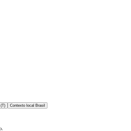
 (T)
Contexto local Brasil
o.