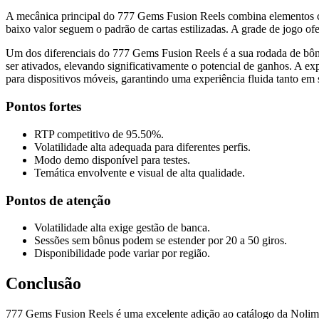
A mecânica principal do 777 Gems Fusion Reels combina elementos cl
baixo valor seguem o padrão de cartas estilizadas. A grade de jogo of
Um dos diferenciais do 777 Gems Fusion Reels é a sua rodada de bônu
ser ativados, elevando significativamente o potencial de ganhos. A ex
para dispositivos móveis, garantindo uma experiência fluida tanto em
Pontos fortes
RTP competitivo de 95.50%.
Volatilidade alta adequada para diferentes perfis.
Modo demo disponível para testes.
Temática envolvente e visual de alta qualidade.
Pontos de atenção
Volatilidade alta exige gestão de banca.
Sessões sem bônus podem se estender por 20 a 50 giros.
Disponibilidade pode variar por região.
Conclusão
777 Gems Fusion Reels é uma excelente adição ao catálogo da Nolimi