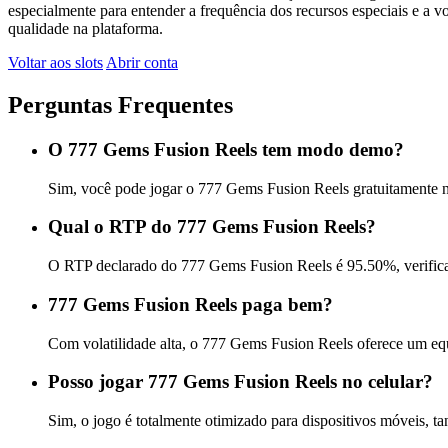
especialmente para entender a frequência dos recursos especiais e a v
qualidade na plataforma.
Voltar aos slots
Abrir conta
Perguntas Frequentes
O 777 Gems Fusion Reels tem modo demo?
Sim, você pode jogar o 777 Gems Fusion Reels gratuitamente n
Qual o RTP do 777 Gems Fusion Reels?
O RTP declarado do 777 Gems Fusion Reels é 95.50%, verificad
777 Gems Fusion Reels paga bem?
Com volatilidade alta, o 777 Gems Fusion Reels oferece um equi
Posso jogar 777 Gems Fusion Reels no celular?
Sim, o jogo é totalmente otimizado para dispositivos móveis, t