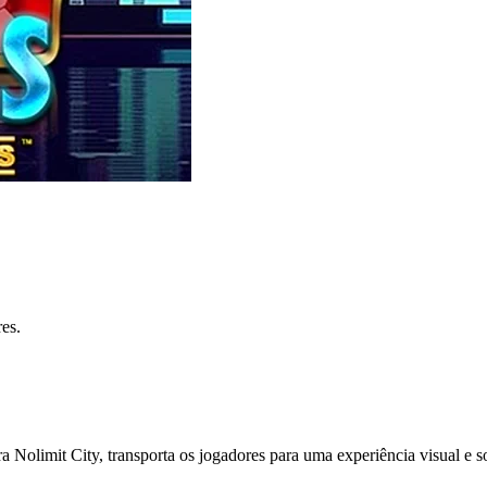
es.
 Nolimit City, transporta os jogadores para uma experiência visual e
.