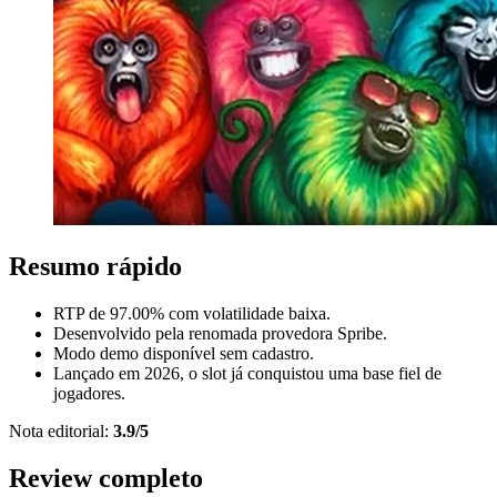
Resumo rápido
RTP de 97.00% com volatilidade baixa.
Desenvolvido pela renomada provedora Spribe.
Modo demo disponível sem cadastro.
Lançado em 2026, o slot já conquistou uma base fiel de
jogadores.
Nota editorial:
3.9/5
Review completo