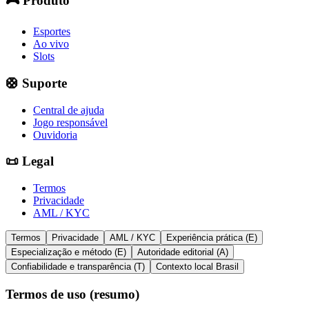
🎮
Produto
Esportes
Ao vivo
Slots
🛟
Suporte
Central de ajuda
Jogo responsável
Ouvidoria
📜
Legal
Termos
Privacidade
AML / KYC
Termos
Privacidade
AML / KYC
Experiência prática (E)
Especialização e método (E)
Autoridade editorial (A)
Confiabilidade e transparência (T)
Contexto local Brasil
Termos de uso (resumo)