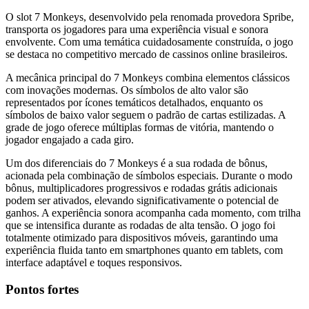
O slot 7 Monkeys, desenvolvido pela renomada provedora Spribe,
transporta os jogadores para uma experiência visual e sonora
envolvente. Com uma temática cuidadosamente construída, o jogo
se destaca no competitivo mercado de cassinos online brasileiros.
A mecânica principal do 7 Monkeys combina elementos clássicos
com inovações modernas. Os símbolos de alto valor são
representados por ícones temáticos detalhados, enquanto os
símbolos de baixo valor seguem o padrão de cartas estilizadas. A
grade de jogo oferece múltiplas formas de vitória, mantendo o
jogador engajado a cada giro.
Um dos diferenciais do 7 Monkeys é a sua rodada de bônus,
acionada pela combinação de símbolos especiais. Durante o modo
bônus, multiplicadores progressivos e rodadas grátis adicionais
podem ser ativados, elevando significativamente o potencial de
ganhos. A experiência sonora acompanha cada momento, com trilha
que se intensifica durante as rodadas de alta tensão. O jogo foi
totalmente otimizado para dispositivos móveis, garantindo uma
experiência fluida tanto em smartphones quanto em tablets, com
interface adaptável e toques responsivos.
Pontos fortes