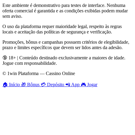
Este ambiente é demonstrativo para testes de interface. Nenhuma
oferta comercial é garantida e as condições exibidas podem mudar
sem aviso.
O uso da plataforma requer maioridade legal, respeito às regras
locais e aceitação das políticas de segurança e verificação.
Promoções, bônus e campanhas possuem critérios de elegibilidade,
prazo e limites específicos que devem ser lidos antes da adesão.
🔞 18+ | Conteúdo destinado exclusivamente a maiores de idade.
Jogue com responsabilidade.
© 1win Plataforma — Cassino Online
🏠
Início
🎁
Bônus
💳
Depósito
📲
App
🎮
Jogar