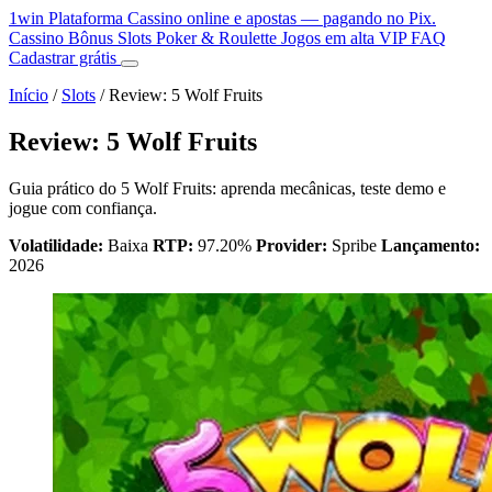
1win Plataforma
Cassino online e apostas — pagando no Pix.
Cassino
Bônus
Slots
Poker & Roulette
Jogos em alta
VIP
FAQ
Cadastrar grátis
Início
/
Slots
/
Review: 5 Wolf Fruits
Review: 5 Wolf Fruits
Guia prático do 5 Wolf Fruits: aprenda mecânicas, teste demo e
jogue com confiança.
Volatilidade:
Baixa
RTP:
97.20%
Provider:
Spribe
Lançamento:
2026