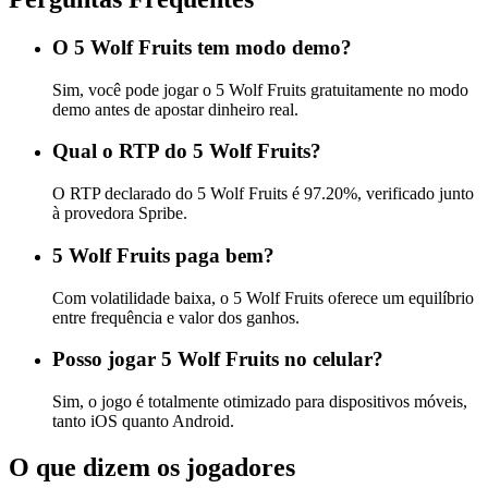
O 5 Wolf Fruits tem modo demo?
Sim, você pode jogar o 5 Wolf Fruits gratuitamente no modo
demo antes de apostar dinheiro real.
Qual o RTP do 5 Wolf Fruits?
O RTP declarado do 5 Wolf Fruits é 97.20%, verificado junto
à provedora Spribe.
5 Wolf Fruits paga bem?
Com volatilidade baixa, o 5 Wolf Fruits oferece um equilíbrio
entre frequência e valor dos ganhos.
Posso jogar 5 Wolf Fruits no celular?
Sim, o jogo é totalmente otimizado para dispositivos móveis,
tanto iOS quanto Android.
O que dizem os jogadores