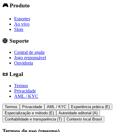
🎮
Produto
Esportes
Ao vivo
Slots
🛟
Suporte
Central de ajuda
Jogo responsável
Ouvidoria
📜
Legal
Termos
Privacidade
AML / KYC
Termos
Privacidade
AML / KYC
Experiência prática (E)
Especialização e método (E)
Autoridade editorial (A)
Confiabilidade e transparência (T)
Contexto local Brasil
Termos de uso (resumo)