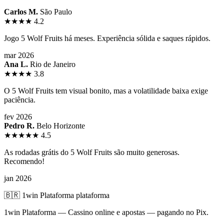
Carlos M.
São Paulo
★★★★
4.2
Jogo 5 Wolf Fruits há meses. Experiência sólida e saques rápidos.
mar 2026
Ana L.
Rio de Janeiro
★★★★
3.8
O 5 Wolf Fruits tem visual bonito, mas a volatilidade baixa exige
paciência.
fev 2026
Pedro R.
Belo Horizonte
★★★★★
4.5
As rodadas grátis do 5 Wolf Fruits são muito generosas.
Recomendo!
jan 2026
🇧🇷 1win Plataforma plataforma
1win Plataforma — Cassino online e apostas — pagando no Pix.