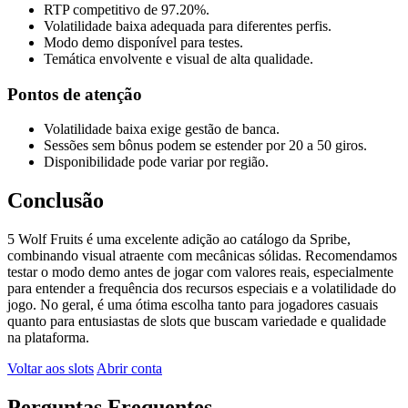
RTP competitivo de 97.20%.
Volatilidade baixa adequada para diferentes perfis.
Modo demo disponível para testes.
Temática envolvente e visual de alta qualidade.
Pontos de atenção
Volatilidade baixa exige gestão de banca.
Sessões sem bônus podem se estender por 20 a 50 giros.
Disponibilidade pode variar por região.
Conclusão
5 Wolf Fruits é uma excelente adição ao catálogo da Spribe,
combinando visual atraente com mecânicas sólidas. Recomendamos
testar o modo demo antes de jogar com valores reais, especialmente
para entender a frequência dos recursos especiais e a volatilidade do
jogo. No geral, é uma ótima escolha tanto para jogadores casuais
quanto para entusiastas de slots que buscam variedade e qualidade
na plataforma.
Voltar aos slots
Abrir conta
Perguntas Frequentes