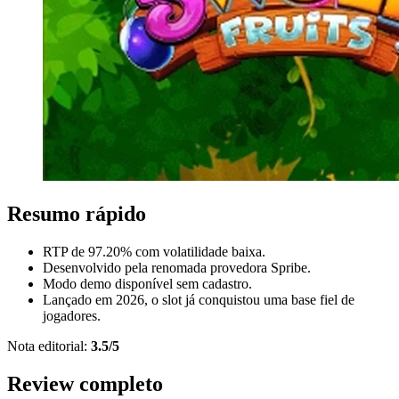
Resumo rápido
RTP de 97.20% com volatilidade baixa.
Desenvolvido pela renomada provedora Spribe.
Modo demo disponível sem cadastro.
Lançado em 2026, o slot já conquistou uma base fiel de
jogadores.
Nota editorial:
3.5/5
Review completo