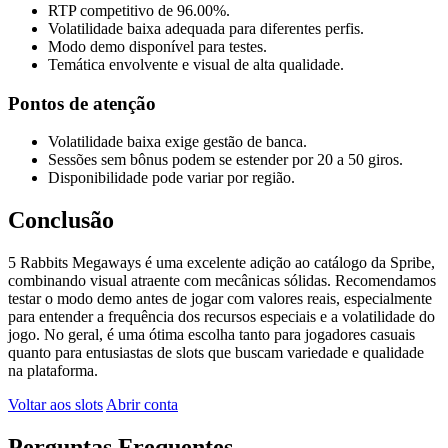
RTP competitivo de 96.00%.
Volatilidade baixa adequada para diferentes perfis.
Modo demo disponível para testes.
Temática envolvente e visual de alta qualidade.
Pontos de atenção
Volatilidade baixa exige gestão de banca.
Sessões sem bônus podem se estender por 20 a 50 giros.
Disponibilidade pode variar por região.
Conclusão
5 Rabbits Megaways é uma excelente adição ao catálogo da Spribe,
combinando visual atraente com mecânicas sólidas. Recomendamos
testar o modo demo antes de jogar com valores reais, especialmente
para entender a frequência dos recursos especiais e a volatilidade do
jogo. No geral, é uma ótima escolha tanto para jogadores casuais
quanto para entusiastas de slots que buscam variedade e qualidade
na plataforma.
Voltar aos slots
Abrir conta
Perguntas Frequentes