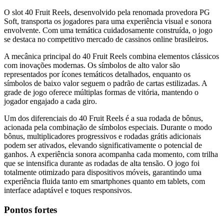
O slot 40 Fruit Reels, desenvolvido pela renomada provedora PG
Soft, transporta os jogadores para uma experiência visual e sonora
envolvente. Com uma temática cuidadosamente construída, o jogo
se destaca no competitivo mercado de cassinos online brasileiros.
A mecânica principal do 40 Fruit Reels combina elementos clássicos
com inovações modernas. Os símbolos de alto valor são
representados por ícones temáticos detalhados, enquanto os
símbolos de baixo valor seguem o padrão de cartas estilizadas. A
grade de jogo oferece múltiplas formas de vitória, mantendo o
jogador engajado a cada giro.
Um dos diferenciais do 40 Fruit Reels é a sua rodada de bônus,
acionada pela combinação de símbolos especiais. Durante o modo
bônus, multiplicadores progressivos e rodadas grátis adicionais
podem ser ativados, elevando significativamente o potencial de
ganhos. A experiência sonora acompanha cada momento, com trilha
que se intensifica durante as rodadas de alta tensão. O jogo foi
totalmente otimizado para dispositivos móveis, garantindo uma
experiência fluida tanto em smartphones quanto em tablets, com
interface adaptável e toques responsivos.
Pontos fortes