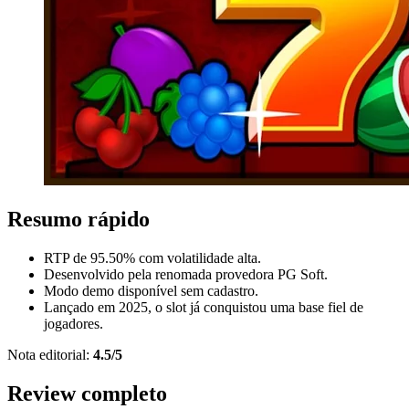
Resumo rápido
RTP de 95.50% com volatilidade alta.
Desenvolvido pela renomada provedora PG Soft.
Modo demo disponível sem cadastro.
Lançado em 2025, o slot já conquistou uma base fiel de
jogadores.
Nota editorial:
4.5/5
Review completo