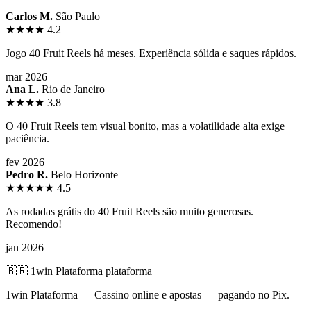
Carlos M.
São Paulo
★★★★
4.2
Jogo 40 Fruit Reels há meses. Experiência sólida e saques rápidos.
mar 2026
Ana L.
Rio de Janeiro
★★★★
3.8
O 40 Fruit Reels tem visual bonito, mas a volatilidade alta exige
paciência.
fev 2026
Pedro R.
Belo Horizonte
★★★★★
4.5
As rodadas grátis do 40 Fruit Reels são muito generosas.
Recomendo!
jan 2026
🇧🇷 1win Plataforma plataforma
1win Plataforma — Cassino online e apostas — pagando no Pix.