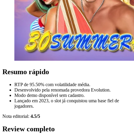
Resumo rápido
RTP de 95.50% com volatilidade média.
Desenvolvido pela renomada provedora Evolution.
Modo demo disponível sem cadastro.
Lançado em 2023, o slot já conquistou uma base fiel de
jogadores.
Nota editorial:
4.5/5
Review completo