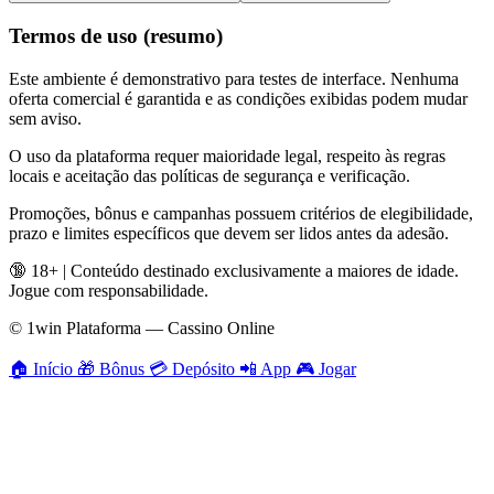
Termos de uso (resumo)
Este ambiente é demonstrativo para testes de interface. Nenhuma
oferta comercial é garantida e as condições exibidas podem mudar
sem aviso.
O uso da plataforma requer maioridade legal, respeito às regras
locais e aceitação das políticas de segurança e verificação.
Promoções, bônus e campanhas possuem critérios de elegibilidade,
prazo e limites específicos que devem ser lidos antes da adesão.
🔞 18+ | Conteúdo destinado exclusivamente a maiores de idade.
Jogue com responsabilidade.
© 1win Plataforma — Cassino Online
🏠
Início
🎁
Bônus
💳
Depósito
📲
App
🎮
Jogar