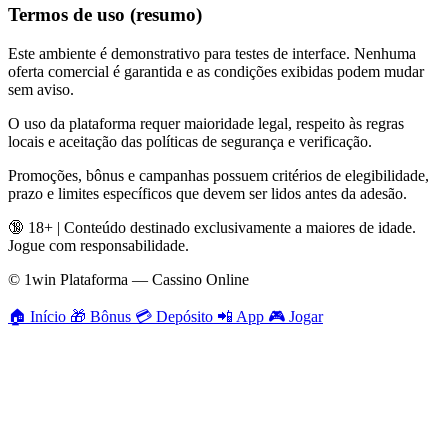
Termos de uso (resumo)
Este ambiente é demonstrativo para testes de interface. Nenhuma
oferta comercial é garantida e as condições exibidas podem mudar
sem aviso.
O uso da plataforma requer maioridade legal, respeito às regras
locais e aceitação das políticas de segurança e verificação.
Promoções, bônus e campanhas possuem critérios de elegibilidade,
prazo e limites específicos que devem ser lidos antes da adesão.
🔞 18+ | Conteúdo destinado exclusivamente a maiores de idade.
Jogue com responsabilidade.
© 1win Plataforma — Cassino Online
🏠
Início
🎁
Bônus
💳
Depósito
📲
App
🎮
Jogar