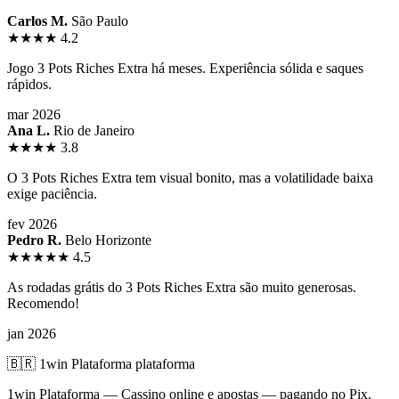
Carlos M.
São Paulo
★★★★
4.2
Jogo 3 Pots Riches Extra há meses. Experiência sólida e saques
rápidos.
mar 2026
Ana L.
Rio de Janeiro
★★★★
3.8
O 3 Pots Riches Extra tem visual bonito, mas a volatilidade baixa
exige paciência.
fev 2026
Pedro R.
Belo Horizonte
★★★★★
4.5
As rodadas grátis do 3 Pots Riches Extra são muito generosas.
Recomendo!
jan 2026
🇧🇷 1win Plataforma plataforma
1win Plataforma — Cassino online e apostas — pagando no Pix.