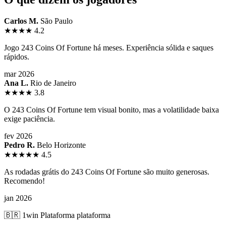
Carlos M.
São Paulo
★★★★
4.2
Jogo 243 Coins Of Fortune há meses. Experiência sólida e saques
rápidos.
mar 2026
Ana L.
Rio de Janeiro
★★★★
3.8
O 243 Coins Of Fortune tem visual bonito, mas a volatilidade baixa
exige paciência.
fev 2026
Pedro R.
Belo Horizonte
★★★★★
4.5
As rodadas grátis do 243 Coins Of Fortune são muito generosas.
Recomendo!
jan 2026
🇧🇷 1win Plataforma plataforma