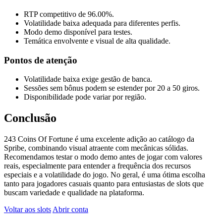
RTP competitivo de 96.00%.
Volatilidade baixa adequada para diferentes perfis.
Modo demo disponível para testes.
Temática envolvente e visual de alta qualidade.
Pontos de atenção
Volatilidade baixa exige gestão de banca.
Sessões sem bônus podem se estender por 20 a 50 giros.
Disponibilidade pode variar por região.
Conclusão
243 Coins Of Fortune é uma excelente adição ao catálogo da
Spribe, combinando visual atraente com mecânicas sólidas.
Recomendamos testar o modo demo antes de jogar com valores
reais, especialmente para entender a frequência dos recursos
especiais e a volatilidade do jogo. No geral, é uma ótima escolha
tanto para jogadores casuais quanto para entusiastas de slots que
buscam variedade e qualidade na plataforma.
Voltar aos slots
Abrir conta