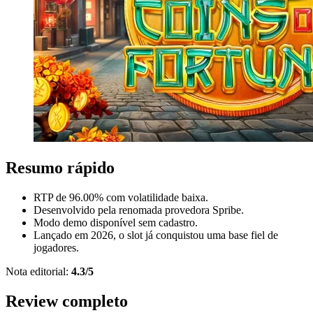
Resumo rápido
RTP de 96.00% com volatilidade baixa.
Desenvolvido pela renomada provedora Spribe.
Modo demo disponível sem cadastro.
Lançado em 2026, o slot já conquistou uma base fiel de
jogadores.
Nota editorial:
4.3/5
Review completo