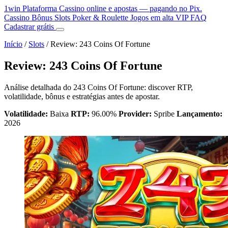
1win Plataforma
Cassino online e apostas — pagando no Pix.
Cassino
Bônus
Slots
Poker & Roulette
Jogos em alta
VIP
FAQ
Cadastrar grátis
Início
/
Slots
/
Review: 243 Coins Of Fortune
Review: 243 Coins Of Fortune
Análise detalhada do 243 Coins Of Fortune: discover RTP,
volatilidade, bônus e estratégias antes de apostar.
Volatilidade:
Baixa
RTP:
96.00%
Provider:
Spribe
Lançamento:
2026