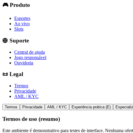
🎮
Produto
Esportes
Ao vivo
Slots
🛟
Suporte
Central de ajuda
Jogo responsável
Ouvidoria
📜
Legal
Termos
Privacidade
AML / KYC
Termos
Privacidade
AML / KYC
Experiência prática (E)
Especiali
Termos de uso (resumo)
Este ambiente é demonstrativo para testes de interface. Nenhuma ofer