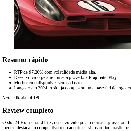
Resumo rápido
RTP de 97.20% com volatilidade média-alta.
Desenvolvido pela renomada provedora Pragmatic Play.
Modo demo disponível sem cadastro.
Lançado em 2024, o slot já conquistou uma base fiel de jogador
Nota editorial:
4.1/5
Review completo
O slot 24 Hour Grand Prix, desenvolvido pela renomada provedora Pr
jogo se destaca no competitivo mercado de cassinos online brasileiros