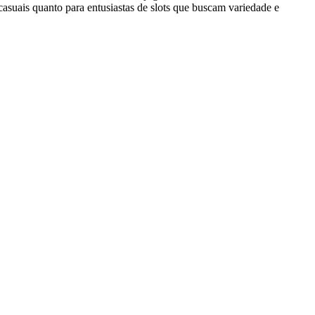
 casuais quanto para entusiastas de slots que buscam variedade e