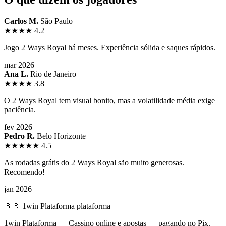
Carlos M.
São Paulo
★★★★
4.2
Jogo 2 Ways Royal há meses. Experiência sólida e saques rápidos.
mar 2026
Ana L.
Rio de Janeiro
★★★★
3.8
O 2 Ways Royal tem visual bonito, mas a volatilidade média exige
paciência.
fev 2026
Pedro R.
Belo Horizonte
★★★★★
4.5
As rodadas grátis do 2 Ways Royal são muito generosas.
Recomendo!
jan 2026
🇧🇷 1win Plataforma plataforma
1win Plataforma — Cassino online e apostas — pagando no Pix.