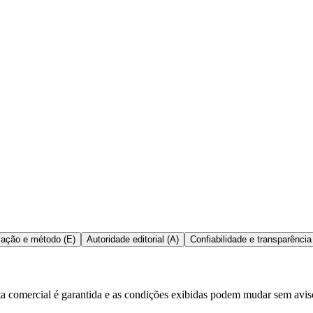
zação e método (E)
Autoridade editorial (A)
Confiabilidade e transparência
ta comercial é garantida e as condições exibidas podem mudar sem avis