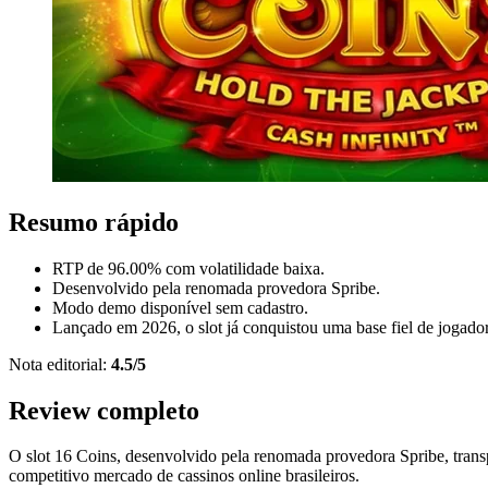
Resumo rápido
RTP de 96.00% com volatilidade baixa.
Desenvolvido pela renomada provedora Spribe.
Modo demo disponível sem cadastro.
Lançado em 2026, o slot já conquistou uma base fiel de jogador
Nota editorial:
4.5/5
Review completo
O slot 16 Coins, desenvolvido pela renomada provedora Spribe, trans
competitivo mercado de cassinos online brasileiros.