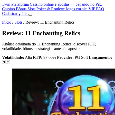
1win Plataforma
Cassino online e apostas — pagando no Pix.
Cassino
Bônus
Slots
Poker & Roulette
Jogos em alta
VIP
FAQ
Cadastrar grátis
Início
/
Slots
/
Review: 11 Enchanting Relics
Review: 11 Enchanting Relics
Análise detalhada do 11 Enchanting Relics: discover RTP,
volatilidade, bônus e estratégias antes de apostar.
Volatilidade:
Alta
RTP:
97.00%
Provider:
PG Soft
Lançamento:
2025