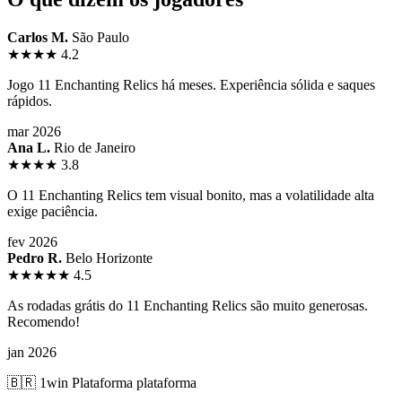
Carlos M.
São Paulo
★★★★
4.2
Jogo 11 Enchanting Relics há meses. Experiência sólida e saques
rápidos.
mar 2026
Ana L.
Rio de Janeiro
★★★★
3.8
O 11 Enchanting Relics tem visual bonito, mas a volatilidade alta
exige paciência.
fev 2026
Pedro R.
Belo Horizonte
★★★★★
4.5
As rodadas grátis do 11 Enchanting Relics são muito generosas.
Recomendo!
jan 2026
🇧🇷 1win Plataforma plataforma