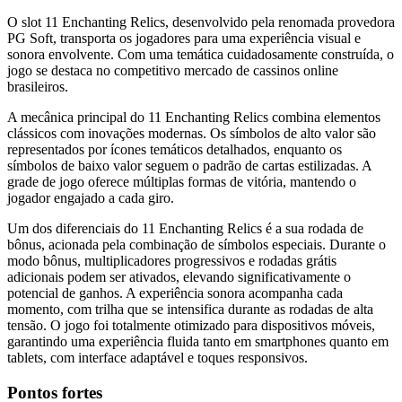
O slot 11 Enchanting Relics, desenvolvido pela renomada provedora
PG Soft, transporta os jogadores para uma experiência visual e
sonora envolvente. Com uma temática cuidadosamente construída, o
jogo se destaca no competitivo mercado de cassinos online
brasileiros.
A mecânica principal do 11 Enchanting Relics combina elementos
clássicos com inovações modernas. Os símbolos de alto valor são
representados por ícones temáticos detalhados, enquanto os
símbolos de baixo valor seguem o padrão de cartas estilizadas. A
grade de jogo oferece múltiplas formas de vitória, mantendo o
jogador engajado a cada giro.
Um dos diferenciais do 11 Enchanting Relics é a sua rodada de
bônus, acionada pela combinação de símbolos especiais. Durante o
modo bônus, multiplicadores progressivos e rodadas grátis
adicionais podem ser ativados, elevando significativamente o
potencial de ganhos. A experiência sonora acompanha cada
momento, com trilha que se intensifica durante as rodadas de alta
tensão. O jogo foi totalmente otimizado para dispositivos móveis,
garantindo uma experiência fluida tanto em smartphones quanto em
tablets, com interface adaptável e toques responsivos.
Pontos fortes