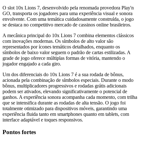
O slot 10x Lions 7, desenvolvido pela renomada provedora Play'n
GO, transporta os jogadores para uma experiência visual e sonora
envolvente. Com uma temática cuidadosamente construída, o jogo
se destaca no competitivo mercado de cassinos online brasileiros.
A mecânica principal do 10x Lions 7 combina elementos clássicos
com inovações modernas. Os símbolos de alto valor são
representados por ícones temáticos detalhados, enquanto os
símbolos de baixo valor seguem o padrão de cartas estilizadas. A
grade de jogo oferece múltiplas formas de vitória, mantendo o
jogador engajado a cada giro.
Um dos diferenciais do 10x Lions 7 é a sua rodada de bônus,
acionada pela combinação de símbolos especiais. Durante o modo
bônus, multiplicadores progressivos e rodadas grátis adicionais
podem ser ativados, elevando significativamente o potencial de
ganhos. A experiência sonora acompanha cada momento, com trilha
que se intensifica durante as rodadas de alta tensão. O jogo foi
totalmente otimizado para dispositivos móveis, garantindo uma
experiência fluida tanto em smartphones quanto em tablets, com
interface adaptável e toques responsivos.
Pontos fortes