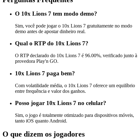
O 10x Lions 7 tem modo demo?
Sim, você pode jogar o 10x Lions 7 gratuitamente no modo
demo antes de apostar dinheiro real.
Qual o RTP do 10x Lions 7?
O RTP declarado do 10x Lions 7 é 96.00%, verificado junto à
provedora Play'n GO.
10x Lions 7 paga bem?
Com volatilidade média, o 10x Lions 7 oferece um equilíbrio
entre frequência e valor dos ganhos.
Posso jogar 10x Lions 7 no celular?
Sim, o jogo é totalmente otimizado para dispositivos móveis,
tanto iOS quanto Android.
O que dizem os jogadores