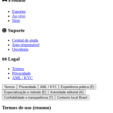
🎮
Produto
Esportes
Ao vivo
Slots
🛟
Suporte
Central de ajuda
Jogo responsável
Ouvidoria
📜
Legal
Termos
Privacidade
AML / KYC
Termos
Privacidade
AML / KYC
Experiência prática (E)
Especialização e método (E)
Autoridade editorial (A)
Confiabilidade e transparência (T)
Contexto local Brasil
Termos de uso (resumo)