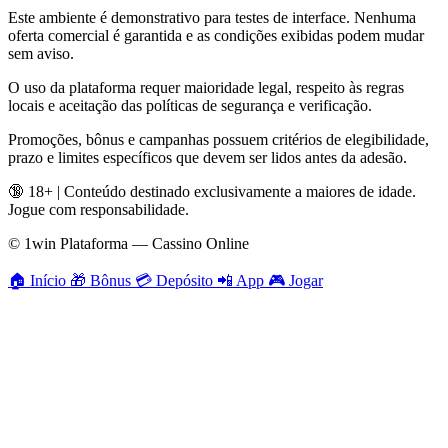
Este ambiente é demonstrativo para testes de interface. Nenhuma
oferta comercial é garantida e as condições exibidas podem mudar
sem aviso.
O uso da plataforma requer maioridade legal, respeito às regras
locais e aceitação das políticas de segurança e verificação.
Promoções, bônus e campanhas possuem critérios de elegibilidade,
prazo e limites específicos que devem ser lidos antes da adesão.
🔞 18+ | Conteúdo destinado exclusivamente a maiores de idade.
Jogue com responsabilidade.
© 1win Plataforma — Cassino Online
🏠
Início
🎁
Bônus
💳
Depósito
📲
App
🎮
Jogar