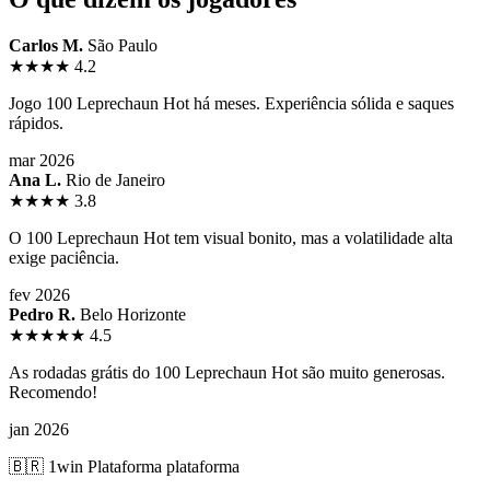
Carlos M.
São Paulo
★★★★
4.2
Jogo 100 Leprechaun Hot há meses. Experiência sólida e saques
rápidos.
mar 2026
Ana L.
Rio de Janeiro
★★★★
3.8
O 100 Leprechaun Hot tem visual bonito, mas a volatilidade alta
exige paciência.
fev 2026
Pedro R.
Belo Horizonte
★★★★★
4.5
As rodadas grátis do 100 Leprechaun Hot são muito generosas.
Recomendo!
jan 2026
🇧🇷 1win Plataforma plataforma