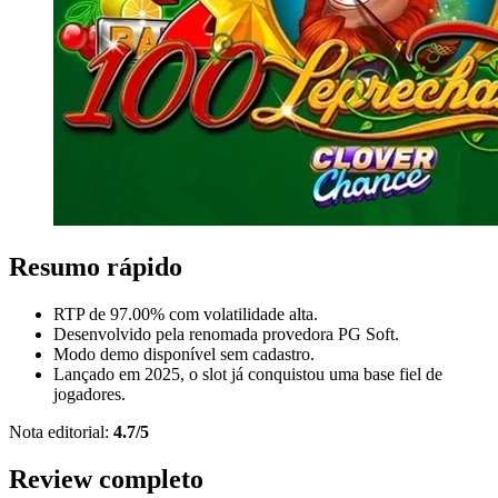
Resumo rápido
RTP de 97.00% com volatilidade alta.
Desenvolvido pela renomada provedora PG Soft.
Modo demo disponível sem cadastro.
Lançado em 2025, o slot já conquistou uma base fiel de
jogadores.
Nota editorial:
4.7/5
Review completo