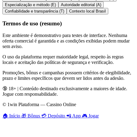
Especialização e método (E)
Autoridade editorial (A)
Confiabilidade e transparência (T)
Contexto local Brasil
Termos de uso (resumo)
Este ambiente é demonstrativo para testes de interface. Nenhuma
oferta comercial é garantida e as condições exibidas podem mudar
sem aviso.
O uso da plataforma requer maioridade legal, respeito às regras
locais e aceitação das políticas de segurança e verificação.
Promoções, bônus e campanhas possuem critérios de elegibilidade,
prazo e limites específicos que devem ser lidos antes da adesão.
🔞 18+ | Conteúdo destinado exclusivamente a maiores de idade.
Jogue com responsabilidade.
© 1win Plataforma — Cassino Online
🏠
Início
🎁
Bônus
💳
Depósito
📲
App
🎮
Jogar