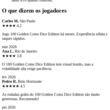
tanto iOS quanto Android.
O que dizem os jogadores
Carlos M.
São Paulo
★★★★
4.2
Jogo 100 Golden Coins Dice Edition há meses. Experiência sólida e
saques rápidos.
mar 2026
Ana L.
Rio de Janeiro
★★★★
3.8
O 100 Golden Coins Dice Edition tem visual bonito, mas a
volatilidade alta exige paciência.
fev 2026
Pedro R.
Belo Horizonte
★★★★★
4.5
As rodadas grátis do 100 Golden Coins Dice Edition são muito
generosas. Recomendo!
jan 2026