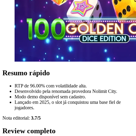
Resumo rápido
RTP de 96.00% com volatilidade alta.
Desenvolvido pela renomada provedora Nolimit City.
Modo demo disponível sem cadastro.
Lançado em 2025, o slot já conquistou uma base fiel de
jogadores.
Nota editorial:
3.7/5
Review completo