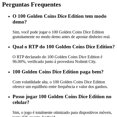
Perguntas Frequentes
O 100 Golden Coins Dice Edition tem modo
demo?
Sim, você pode jogar o 100 Golden Coins Dice Edition
gratuitamente no modo demo antes de apostar dinheiro real.
Qual o RTP do 100 Golden Coins Dice Edition?
O RTP declarado do 100 Golden Coins Dice Edition é
96.00%, verificado junto à provedora Nolimit City.
100 Golden Coins Dice Edition paga bem?
Com volatilidade alta, o 100 Golden Coins Dice Edition
oferece um equilíbrio entre frequência e valor dos ganhos.
Posso jogar 100 Golden Coins Dice Edition no
celular?
Sim, o jogo é totalmente otimizado para dispositivos móveis,