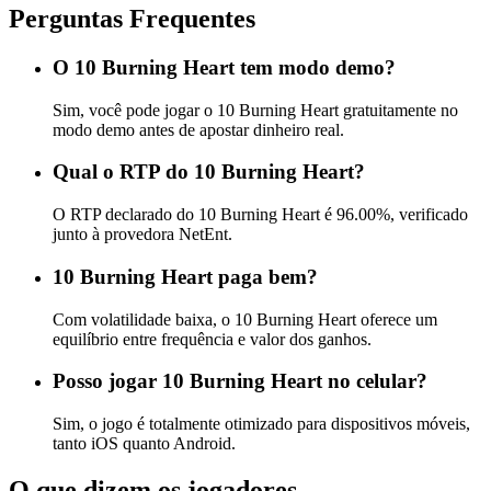
Perguntas Frequentes
O 10 Burning Heart tem modo demo?
Sim, você pode jogar o 10 Burning Heart gratuitamente no
modo demo antes de apostar dinheiro real.
Qual o RTP do 10 Burning Heart?
O RTP declarado do 10 Burning Heart é 96.00%, verificado
junto à provedora NetEnt.
10 Burning Heart paga bem?
Com volatilidade baixa, o 10 Burning Heart oferece um
equilíbrio entre frequência e valor dos ganhos.
Posso jogar 10 Burning Heart no celular?
Sim, o jogo é totalmente otimizado para dispositivos móveis,
tanto iOS quanto Android.
O que dizem os jogadores