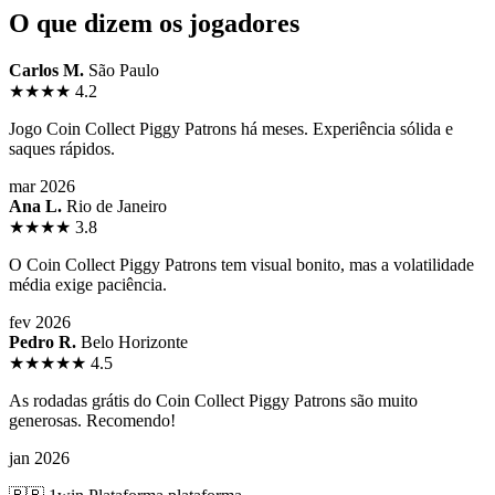
O que dizem os jogadores
Carlos M.
São Paulo
★★★★
4.2
Jogo Coin Collect Piggy Patrons há meses. Experiência sólida e
saques rápidos.
mar 2026
Ana L.
Rio de Janeiro
★★★★
3.8
O Coin Collect Piggy Patrons tem visual bonito, mas a volatilidade
média exige paciência.
fev 2026
Pedro R.
Belo Horizonte
★★★★★
4.5
As rodadas grátis do Coin Collect Piggy Patrons são muito
generosas. Recomendo!
jan 2026