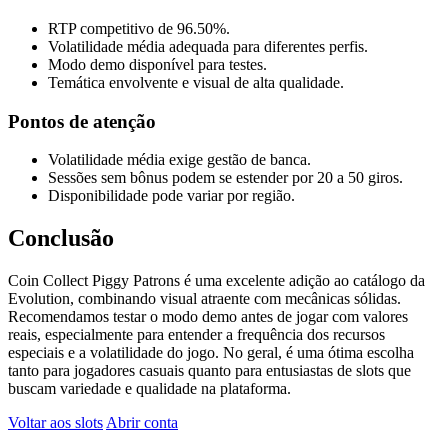
RTP competitivo de 96.50%.
Volatilidade média adequada para diferentes perfis.
Modo demo disponível para testes.
Temática envolvente e visual de alta qualidade.
Pontos de atenção
Volatilidade média exige gestão de banca.
Sessões sem bônus podem se estender por 20 a 50 giros.
Disponibilidade pode variar por região.
Conclusão
Coin Collect Piggy Patrons é uma excelente adição ao catálogo da
Evolution, combinando visual atraente com mecânicas sólidas.
Recomendamos testar o modo demo antes de jogar com valores
reais, especialmente para entender a frequência dos recursos
especiais e a volatilidade do jogo. No geral, é uma ótima escolha
tanto para jogadores casuais quanto para entusiastas de slots que
buscam variedade e qualidade na plataforma.
Voltar aos slots
Abrir conta