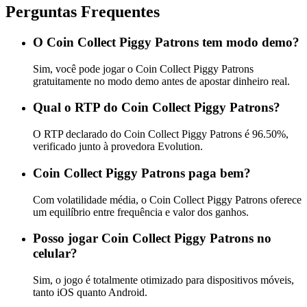
Perguntas Frequentes
O Coin Collect Piggy Patrons tem modo demo?
Sim, você pode jogar o Coin Collect Piggy Patrons
gratuitamente no modo demo antes de apostar dinheiro real.
Qual o RTP do Coin Collect Piggy Patrons?
O RTP declarado do Coin Collect Piggy Patrons é 96.50%,
verificado junto à provedora Evolution.
Coin Collect Piggy Patrons paga bem?
Com volatilidade média, o Coin Collect Piggy Patrons oferece
um equilíbrio entre frequência e valor dos ganhos.
Posso jogar Coin Collect Piggy Patrons no
celular?
Sim, o jogo é totalmente otimizado para dispositivos móveis,
tanto iOS quanto Android.