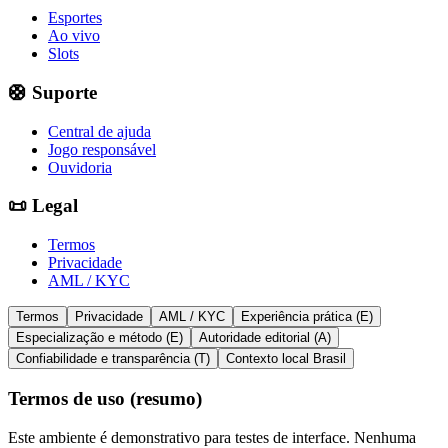
Esportes
Ao vivo
Slots
🛟
Suporte
Central de ajuda
Jogo responsável
Ouvidoria
📜
Legal
Termos
Privacidade
AML / KYC
Termos
Privacidade
AML / KYC
Experiência prática (E)
Especialização e método (E)
Autoridade editorial (A)
Confiabilidade e transparência (T)
Contexto local Brasil
Termos de uso (resumo)
Este ambiente é demonstrativo para testes de interface. Nenhuma