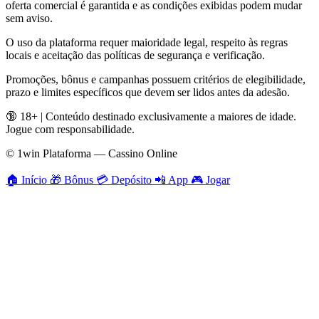
oferta comercial é garantida e as condições exibidas podem mudar
sem aviso.
O uso da plataforma requer maioridade legal, respeito às regras
locais e aceitação das políticas de segurança e verificação.
Promoções, bônus e campanhas possuem critérios de elegibilidade,
prazo e limites específicos que devem ser lidos antes da adesão.
🔞 18+ | Conteúdo destinado exclusivamente a maiores de idade.
Jogue com responsabilidade.
© 1win Plataforma — Cassino Online
🏠
Início
🎁
Bônus
💳
Depósito
📲
App
🎮
Jogar