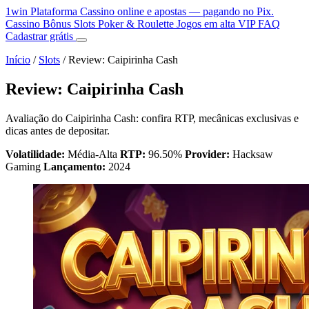
1win Plataforma
Cassino online e apostas — pagando no Pix.
Cassino
Bônus
Slots
Poker & Roulette
Jogos em alta
VIP
FAQ
Cadastrar grátis
Início
/
Slots
/
Review: Caipirinha Cash
Review: Caipirinha Cash
Avaliação do Caipirinha Cash: confira RTP, mecânicas exclusivas e
dicas antes de depositar.
Volatilidade:
Média-Alta
RTP:
96.50%
Provider:
Hacksaw
Gaming
Lançamento:
2024